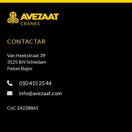
CONTACTAR
Van Heekstraat 39
3125 BN Schiedam
Países Bajos
010 415 25 44
info@avezaat.com
CoC 24228865