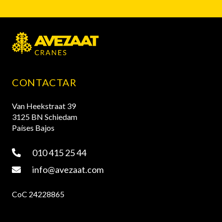
CONTACTAR
Van Heekstraat 39
3125 BN Schiedam
Países Bajos
010 415 25 44
info@avezaat.com
CoC 24228865