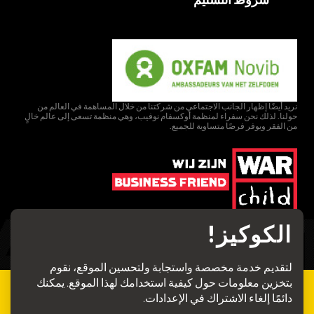
نريد أيضًا إظهار الجانب الاجتماعي من شركتنا من خلال المساهمة في العالم من
حولنا. لذلك نحن سفراء لمنظمة أوكسفام نوفيب، وهي منظمة تسعى إلى عالم خالٍ
من الفقر ويوفر فرصًا متساوية للجميع.
نساعد في تحقيق أحلام الأطفال في مناطق النزاع. نحن ندرك جيدًا أن العالم لا ينتهي
الكوكيز!
عند شركتنا. لذلك ندعم منظمة وور تشايلد منذ سنوات عديدة.
لتقديم خدمة مخصصة واستجابة ولتحسين الموقع، نقوم
بتخزين معلومات حول كيفية استخدامك لهذا الموقع. يمكنك
Copyright 2025 © Avezaat Cranes | The website of avezaat.com has been put
دائمًا إلغاء الاشتراك في الإعدادات.
together with the utmost care. All information is derived from reliable
sources. The information is nonetheless an indication and subject to changes.