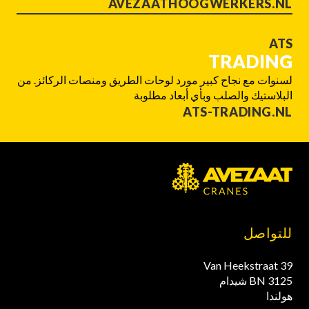
AVEZAATHOOGWERKERS.NL
ATS
TRADING
لسنوات مع نجاح كبير مورد لوحات الطريق ومنصات الركائز. من
البلاستيك والصلب وبأي أبعاد مطلوبة
ATS-TRADING.NL
للتواصل
Van Heekstraat 39
3125 BN شيدام
هولندا